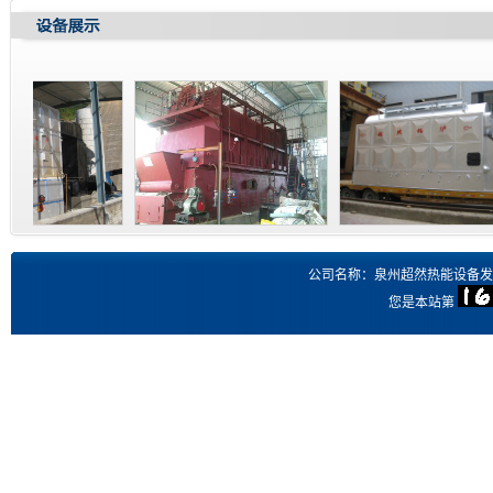
燃煤有机热载体炉
SZL系列组装链条燃煤蒸汽锅炉
DZL系列链条炉排燃煤蒸汽
公司名称：泉州超然热能设备发
您是本站第