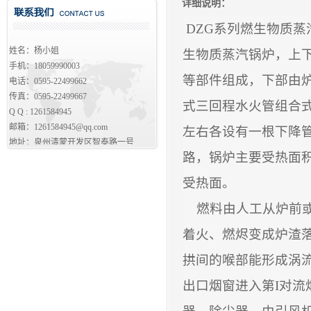
详细说明：
DZG
系列燃生物质蒸
姓名：杨小姐
生物质蒸汽锅炉，上
手机：18059990003
等部件组成，下部由
电话：0595-22499662
传真：0595-22499667
式三回程水火管组合
Q Q :
1261584945
邮箱：
1261584945@qq.com
左右各设有一根下降
地址：泉州清蒙开发区智泰路一号
路，锅炉主要受热面
受热面。
燃料由人工从炉前
着火、燃烬变成炉渣
拱间的喉部能形成涡
出口烟窗进入第
I
对流